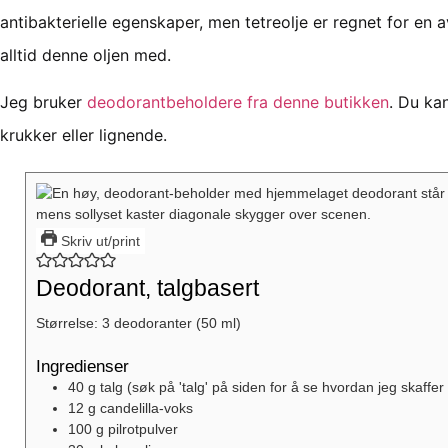
antibakterielle egenskaper, men tetreolje er regnet for en a
alltid denne oljen med.
Jeg bruker
deodorantbeholdere fra denne butikken
. Du ka
krukker eller lignende.
Skriv ut/print
Deodorant, talgbasert
Størrelse:
3
deodoranter (50 ml)
Ingredienser
40
g
talg
(søk på 'talg' på siden for å se hvordan jeg skaffer
12
g
candelilla-voks
100
g
pilrotpulver