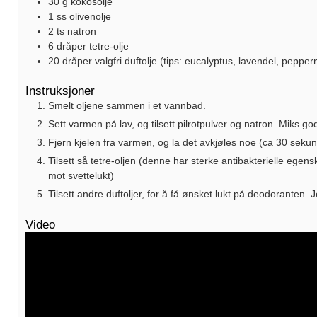
30
g
kokosolje
1
ss
olivenolje
2
ts
natron
6
dråper
tetre-olje
20
dråper
valgfri duftolje
(tips: eucalyptus, lavendel, peppe
Instruksjoner
Smelt oljene sammen i et vannbad.
Sett varmen på lav, og tilsett pilrotpulver og natron. Miks god
Fjern kjelen fra varmen, og la det avkjøles noe (ca 30 sekun
Tilsett så tetre-oljen (denne har sterke antibakterielle egen
mot svettelukt)
Tilsett andre duftoljer, for å få ønsket lukt på deodoranten. 
Video