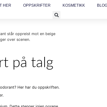
T HER
OPPSKRIFTER
KOSMETIKK
BLO
t på talg
eodorant? Her har du oppskriften.
er.
nium. Dette stenger igjen porene