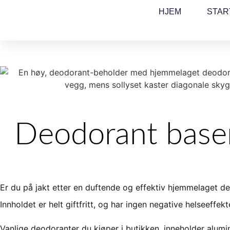
Skip
HJEM
STAR
to
content
Deodorant baser
Er du på jakt etter en duftende og effektiv hjemmelaget d
Innholdet er helt giftfritt, og har ingen negative helseeffekt
Vanlige deodoranter du kjøper i butikken, inneholder alumi