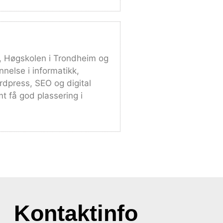
n, Høgskolen i Trondheim og
nelse i informatikk,
ordpress, SEO og digital
t få god plassering i
Kontaktinfo