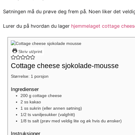
Søtningen må du prøve deg frem på. Noen liker det veldig s
Lurer du på hvordan du lager
hjemmelaget cottage chees
Skriv ut/print
Cottage cheese sjokolade-mousse
Størrelse:
1
porsjon
Ingredienser
200
g
cottage cheese
2
ss
kakao
1
ss
sukrin
(eller annen søtning)
1/2
ts
vaniljesukker
(valgfritt)
1/8
ts
salt
(prøv med veldig lite og øk hvis du ønsker)
Instruksjoner