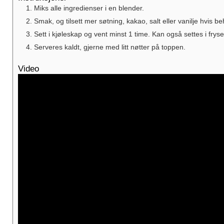
Miks alle ingredienser i en blender.
Smak, og tilsett mer søtning, kakao, salt eller vanilje hvis be
Sett i kjøleskap og vent minst 1 time. Kan også settes i fryse
Serveres kaldt, gjerne med litt nøtter på toppen.
Video