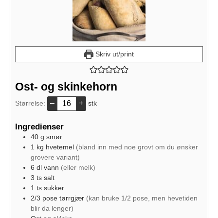
Skriv ut/print
Ost- og skinkehorn
–
+
Størrelse:
stk
Ingredienser
40
g
smør
1
kg
hvetemel
(bland inn med noe grovt om du ønsker
grovere variant)
6
dl
vann
(eller melk)
3
ts
salt
1
ts
sukker
2/3
pose
tørrgjær
(kan bruke 1/2 pose, men hevetiden
blir da lenger)