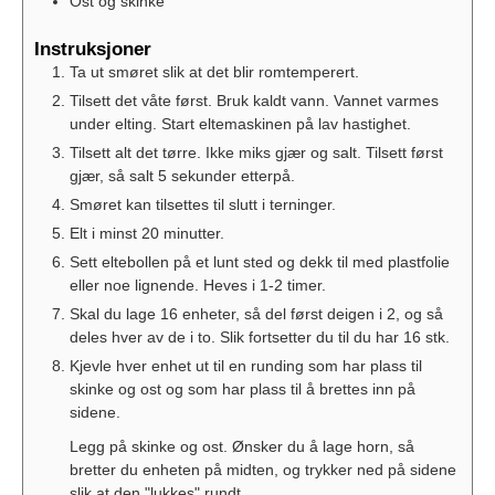
Ost og skinke
Instruksjoner
Ta ut smøret slik at det blir romtemperert.
Tilsett det våte først. Bruk kaldt vann. Vannet varmes
under elting. Start eltemaskinen på lav hastighet.
Tilsett alt det tørre. Ikke miks gjær og salt. Tilsett først
gjær, så salt 5 sekunder etterpå.
Smøret kan tilsettes til slutt i terninger.
Elt i minst 20 minutter.
Sett eltebollen på et lunt sted og dekk til med plastfolie
eller noe lignende. Heves i 1-2 timer.
Skal du lage 16 enheter, så del først deigen i 2, og så
deles hver av de i to. Slik fortsetter du til du har 16 stk.
Kjevle hver enhet ut til en runding som har plass til
skinke og ost og som har plass til å brettes inn på
sidene.
Legg på skinke og ost. Ønsker du å lage horn, så
bretter du enheten på midten, og trykker ned på sidene
slik at den "lukkes" rundt.