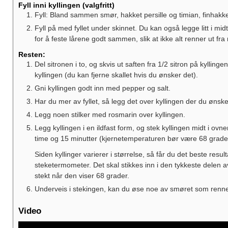
Fyll inni kyllingen (valgfritt)
Fyll: Bland sammen smør, hakket persille og timian, finhakket h
Fyll på med fyllet under skinnet. Du kan også legge litt i mi
for å feste lårene godt sammen, slik at ikke alt renner ut fra
Resten:
Del sitronen i to, og skvis ut saften fra 1/2 sitron på kyllinge
kyllingen (du kan fjerne skallet hvis du ønsker det).
Gni kyllingen godt inn med pepper og salt.
Har du mer av fyllet, så legg det over kyllingen der du ønske
Legg noen stilker med rosmarin over kyllingen.
Legg kyllingen i en ildfast form, og stek kyllingen midt i ovn
time og 15 minutter (kjernetemperaturen bør være 68 grade
Siden kyllinger varierer i størrelse, så får du det beste resu
steketermometer. Det skal stikkes inn i den tykkeste delen av 
stekt når den viser 68 grader.
Underveis i stekingen, kan du øse noe av smøret som renner
Video