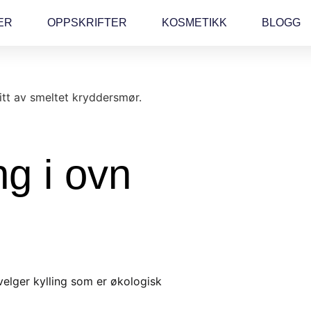
ER
OPPSKRIFTER
KOSMETIKK
BLOGG
ng i ovn
velger kylling som er økologisk