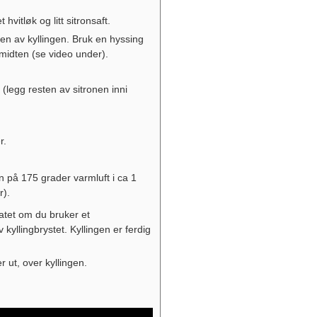
vitløk og litt sitronsaft.
dten av kyllingen. Bruk en hyssing
 midten (se video under).
n (legg resten av sitronen inni
r.
en på 175 grader varmluft i ca 1
r).
ltatet om du bruker et
kyllingbrystet. Kyllingen er ferdig
 ut, over kyllingen.