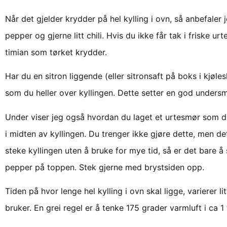
Når det gjelder krydder på hel kylling i ovn, så anbefaler
pepper og gjerne litt chili. Hvis du ikke får tak i friske u
timian som tørket krydder.
Har du en sitron liggende (eller sitronsaft på boks i kjølesk
som du heller over kyllingen. Dette setter en god undersm
Under viser jeg også hvordan du laget et urtesmør som d
i midten av kyllingen. Du trenger ikke gjøre dette, men de
steke kyllingen uten å bruke for mye tid, så er det bare å
pepper på toppen. Stek gjerne med brystsiden opp.
Tiden på hvor lenge hel kylling i ovn skal ligge, varierer li
bruker. En grei regel er å tenke 175 grader varmluft i ca 1